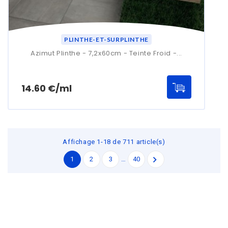
PLINTHE-ET-SURPLINTHE
Azimut Plinthe - 7,2x60cm - Teinte Froid -...
Prix
14.60 €/ml
Affichage 1-18 de 711 article(s)

1
2
3
…
40