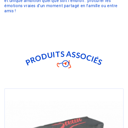
et unique ambition quel que soit l’endroit : procurer les
émotions vraies d’un moment partagé en famille ou entre
amis !
T
A
S
S
I
U
S
O
D
C
O
I
R
É
P
S