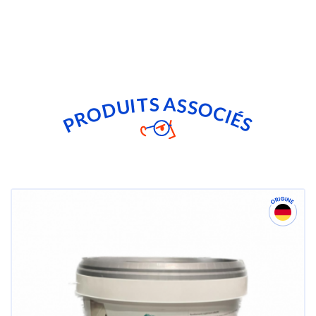
T
A
S
S
I
U
S
O
D
C
O
I
R
É
P
S